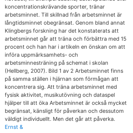
koncentrationskrävande sporter, tränar
arbetsminnet. Till skillnad från arbetsminnet är
långtidsminnet obegränsat. Genom bland annat
Klingbergs forskning har det konstaterats att
arbetsminnet går att träna och förbättra med 15
procent och han har i artikeln en önskan om att
införa uppmärksamhets- och
arbetsminnesträning på schemat i skolan
(Hellberg, 2007). Bild 1 av 2 Arbetsminnet finns
på samma ställen i hjärnan som förmågan att
koncentrera sig. Att träna arbetsminnet med
fysisk aktivitet, musikutövning och dataspel
hjälper till att öka Arbetsminnet är också mycket
begränsat, känsligt för påverkan och dessutom
väldigt individuellt. Men det går att påverka.
Ernst &