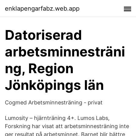
enklapengarfabz.web.app
Datoriserad
arbetsminnesträni
ng, Region
Jönköpings län
Cogmed Arbetsminnesträning - privat
Lumosity – hjärnträning 4+. Lumos Labs,
Forskning har visat att arbetsminnesträning inte
ger resultat på arbetsminnet. Barnet blir bättre