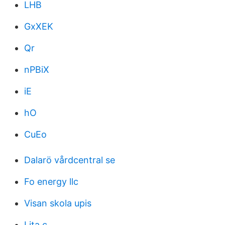
LHB
GxXEK
Qr
nPBiX
iE
hO
CuEo
Dalarö vårdcentral se
Fo energy llc
Visan skola upis
Lita c