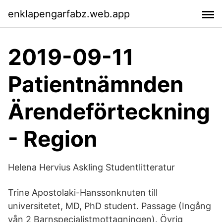
enklapengarfabz.web.app
2019-09-11
Patientnämnden
Ärendeförteckning
- Region
Helena Hervius Askling Studentlitteratur
Trine Apostolaki-Hanssonknuten till
universitetet, MD, PhD student. Passage (Ingång
vån 2 Barnspecialistmottagningen). Övrig