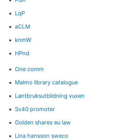
LqP
aCLM
knmW
HPnd
One comm
Malmo library catalogue
Lantbruksutbildning vuxen
Sv40 promoter
Golden shares eu law
Lina hansson sweco